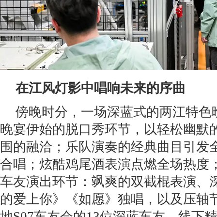
在江风灯影中唱响未来的序曲
傍晚时分，一场深蓝式的两江特色
晚宴伊始的脱口秀环节，以轻松幽默
围的融洽；乐队演奏的经典曲目引发
合唱；炫酷鸡尾酒表演点燃全场热度
车友演出环节：飒爽的双截棍表演、
的爱上你》《如愿》独唱，以及压轴
地S07车友会的13位深蓝车友，线下