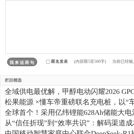
匿名发表
(内容限5至500字) 当前已经
栏目精选
全域供电最优解，甲醇电动闪耀2026 GP
松果能源 ×懂车帝重磅联名充电桩，以“车
家庭补能新场景
全球首个！采用亿纬锂能628Ah储能大电
电站顺利送电！
从“信任折现”到“效率共识”：解码渠道
中国移动智慧家庭中心联合DeepSeek-