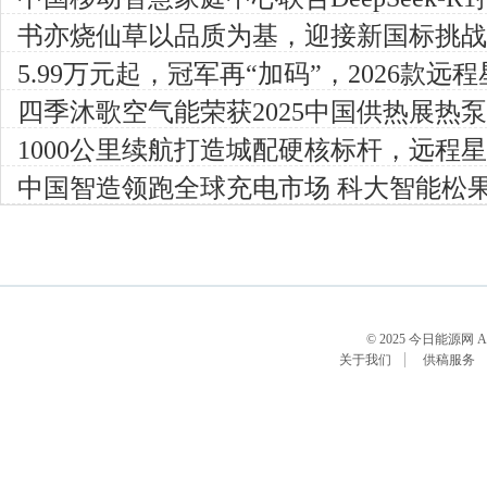
索平台：重构家庭影音交互体验
书亦烧仙草以品质为基，迎接新国标挑战
5.99万元起，冠军再“加码”，2026款远
四季沐歌空气能荣获2025中国供热展热
1000公里续航打造城配硬核标杆，远程星
推荐产品”
中国智造领跑全球充电市场 科大智能松
能源展
© 2025 今日能源网 All R
关于我们
供稿服务