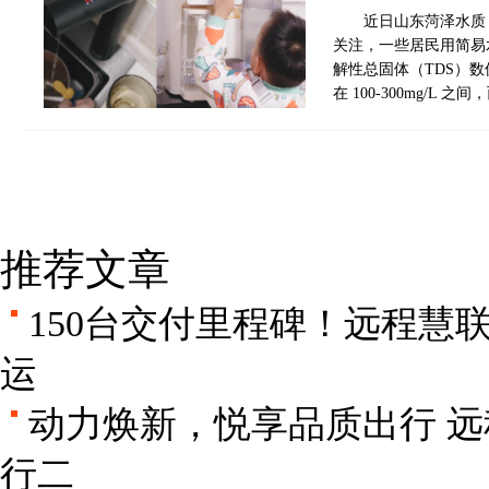
近日山东菏泽水质
关注，一些居民用简易
解性总固体（TDS）
在 100-300mg/L 
推荐文章
150台交付里程碑！远程慧
运
动力焕新，悦享品质出行 远
行二