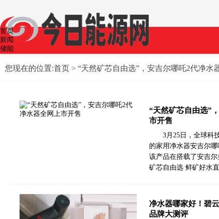
首页
新闻
储能
光伏
公司
您现在的位置:
首页
> “天然矿芯自由选”，安吉尔哪吒2代净水
政策
煤炭
生活
科技
“天然矿芯自由选”
经济
风能
市开售
智能网联
3月25日，全球
的家用净水器安吉尔哪
该产品在搭载了安吉尔
矿芯自由选 鲜矿好水
净水器哪家好！碧
品牌大测评