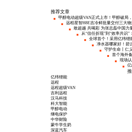
推荐文章
甲醇电动超级VAN正式上市！甲醇破局
远程星智H8E吉冷鲜批量交付三大
敢超越 共喝彩 为张志磊中国力
从“信任折现”到“效率共识
全球首个！采用亿纬锂能
净水器哪家好！碧
守护生命丨仁
首个海外
现场认
亿
推
亿纬锂能
远程
远程超级VAN
吉利远程
汉马科技
科大智能
甲醇电动
继电保护
中华财险
蒙牛学生奶
深蓝汽车