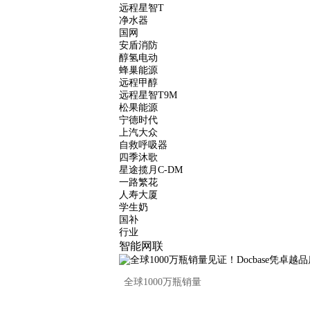
远程星智T
净水器
国网
安盾消防
醇氢电动
蜂巢能源
远程甲醇
远程星智T9M
松果能源
宁德时代
上汽大众
自救呼吸器
四季沐歌
星途揽月C-DM
一路繁花
人寿大厦
学生奶
国补
行业
智能网联
全球1000万瓶销量