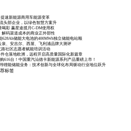
，提速新能源商用车能源变革
物流头部企业，以绿色智慧方案升
量喝彩 赢星途揽月C-DM使用权
”：解码渠道成本的商业正外部性
628Ah储能大电池的400MWh独立储能电站顺
云泉、安吉尔、西屋、飞利浦品牌大测评
义路社区志愿者赋能培训活动
备件仓落地欧洲，远程开启高质量国际化新篇章
购616台！中国重汽汕德卡新能源系列产品重磅上市！
纬锂能储能业务：技术创新与全球化布局驱动行业地位跃升
荐标签