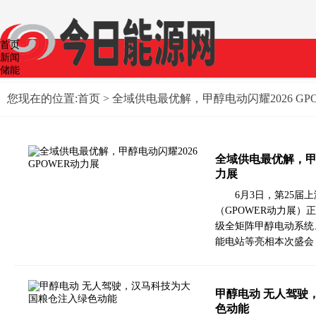
首页
新闻
储能
光伏
公司
您现在的位置:
首页
> 全域供电最优解，甲醇电动闪耀2026 GP
政策
煤炭
生活
科技
全域供电最优解，甲醇
经济
风能
力展
智能网联
6月3日，第25
（GPOWER动力展）正
级全矩阵甲醇电动系统
能电站等亮相本次盛会（
甲醇电动 无人驾驶
色动能