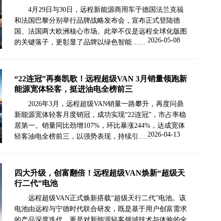
4月29日与30日，远程新能源商用车于德国法兰克福
和法国巴黎分别举行品牌战略发布会，宣布正式登陆德
国、法国两大欧洲核心市场。此举不仅是远程全球化版图
2026-05-08
的关键落子，更彰显了品牌以绿色智能……
“22连冠”再奏凯歌！远程超级VAN 3月销量领跑新
能源宽体轻客，挺进油电全榜前三
2026年3月，远程超级VAN销量一路攀升，再度问鼎
新能源宽体轻客月度销冠，成功实现“22连冠”，市占率稳
居第一。销量同比劲增107%，环比暴涨244%，达成宽体
2026-04-13
轻客油电全榜前三，以强势表现，持续引……
四大升级，创富翻倍！远程超级VAN焕新“超级天
行二代”电池
远程超级VAN正式焕新搭载“超级天行二代”电池。该
电池由远程与宁德时代联合研发，既是基于用户创富需求
的产品深度迭代，更是对新能源轻客领域技术与体验的全