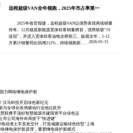
远程超级VAN全年领跑，2025年市占率第一
2025年收官报捷，远程超级VAN以强势表现再续销量
传奇。12月稳居新能源宽体轻客销量榜首，强势斩获“19
连冠”，并进入宽体轻客油电全榜前三。纵观全年，1-12
2026-01-15
月累计销量同比劲增212%，持续领跑新……
京国力网络继电保护新
交付！汉马科技开启绿色新纪元
新与全球化布局驱动行业地位跃升
远程慧联携手顶好智慧能源共建国资平台绿色运
上市公司海外布局按下“快进键”
醇电动渣土车首发交付，打造城建运输绿色转型“上海
网络继电保护新原理，重塑继电保护新模式