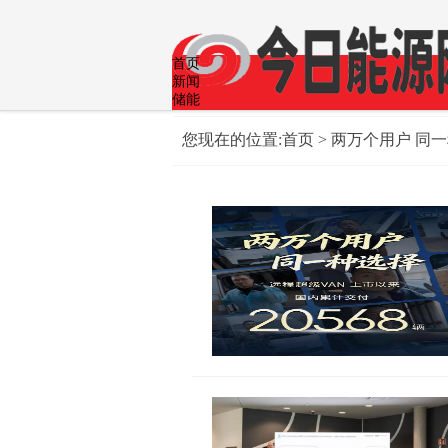
首页
新闻
储能
光伏
公司
您现在的位置:
首页
> 两万个用户 同
政策
煤炭
生活
科技
经济
风能
智能网联