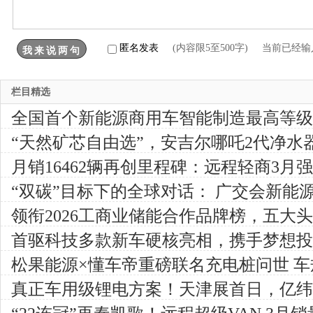
匿名发表
(内容限5至500字) 当前已经
栏目精选
全国首个新能源商用车智能制造最高等级
地，引领智造新高度
“天然矿芯自由选”，安吉尔哪吒2代净水
月销16462辆再创里程碑：远程轻商3月
稳居行业榜首
“双碳”目标下的全球对话： 广交会新能
企业增订单、拓市场
领衔2026工商业储能合作品牌榜，五大
新机遇
首驱科技多款新车硬核亮相，携手梦想投
松果能源×懂车帝重磅联名充电桩问世 
能新标准
真正车用级锂电方案！天津展首日，亿纬
维战”