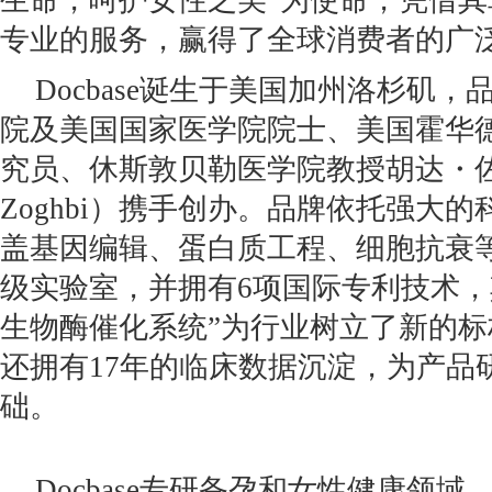
生命，呵护女性之美”为使命，凭借
专业的服务，赢得了全球消费者的广
Docbase诞生于美国加州洛杉矶
院及美国国家医学院院士、美国霍华
究员、休斯敦贝勒医学院教授胡达・佐格
Zoghbi）携手创办。品牌依托强大
盖基因编辑、蛋白质工程、细胞抗衰
级实验室，并拥有6项国际专利技术，
生物酶催化系统”为行业树立了新的标杆。
还拥有17年的临床数据沉淀，为产品
础。
Docbase专研备孕和女性健康领