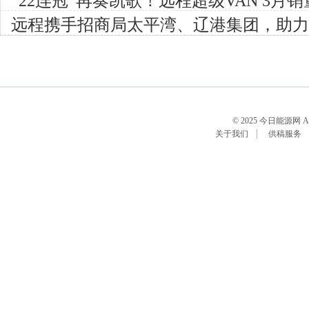
“22连冠”再奏凯歌！远程超级VAN 3
客，挺进油电全榜前三
远程携手招商局太平湾、辽港集团，助力
级
© 2025 今日能源网 All R
关于我们
供稿服务