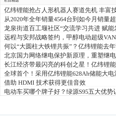
栏目精选
亿纬锂能抢占人形机器人赛道先机 丰富
头获得卡位优势
从2020年全年销量4564台到如今月销
稳健发展引领绿色商用
龙泉街道百工堰社区“交流学习共进 赋能
外出参访学习活动
远程与安邦战略签约，甲醇电动超级VAN
何以“大圆柱大铁锂共振”？亿纬锂能去
外，这些更值得关注！
北京国力网络继电保护新原理，重塑继电
长江经济带最闪亮的科创之星！亿纬锂能
室正式揭牌
全球首个！采用亿纬锂能628Ah储能大电
电站顺利送电！
借助 HDMI 技术获得更佳音效
电动车买哪个牌子好？绿源S95五大优势