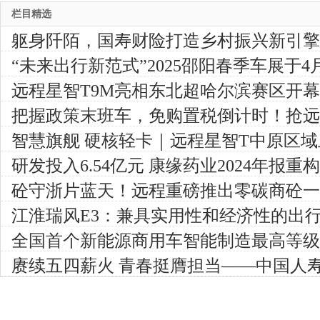
栏目精选
躯身阡陌，国寿财险打造乡村振兴新引擎
“未来出行新范式”2025邵阳春季车展于4
远程星智T9M亮相东北超哈尔滨赛区开
源 转型“东北潮”
把握政策末班车，免购置税倒计时！抢远
省3万
智慧旗舰 硬核轻卡｜远程星智T中原区
新价值
研发投入6.54亿元 康缘药业2024年报
砼守浙片蓝天！远程重磅推出零碳商砼一
江淮瑞风E3：兼具实用性和经济性的出
全国首个新能源商用车智能制造最高等级
地，引领智造新高度
赓续五四薪火 青春挺膺担当——中国人
年员工 赴南坪村开展联学共建活动