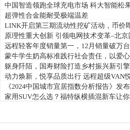
中国智造领跑全球充电市场 科大智能松
能源展
超弹性合金能耐受极端温差
LINK开启第三期流动性挖矿活动，币价
原理性重大创新 引领电网技术变革–北
原理重塑继电保护新模式
远程轻客年度销量第一，12月销量破万台
辆就有一辆是远程
蒙牛学生奶高标准践行社会责任，以爱心
成长
躯身阡陌，国寿财险打造乡村振兴新引擎
动力焕新，悦享品质出行 远程超级VAN
天行二代”电池
《2024中国城市宜居指数分析报告》发
家用SUV怎么选？福特纵横插混新车让