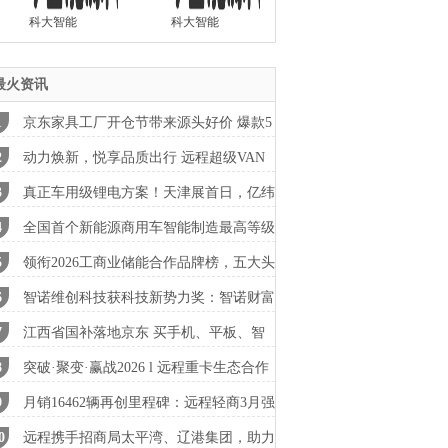
科大智能
科大智能
最火资讯
京东家具工厂开仓节带来源头好价 爆款5
、
动力焕新，悦享品质出行 远程超级VAN
程版
真正车用级锂电方案！天津展首日，亿纬
能
全国首个新能源商用车智能制造最高等级
证
领衔2026工商业储能合作品牌榜，五大头
公
智诺维创科技获科技新势力奖：智诺财富
江西省国补落地京东 买手机、平板、智
手
突破·聚变·赢战2026 l 远程重卡生态合作
月销16462辆再创里程碑：远程轻商3月强
领
远程携手招商局太平湾、辽港集团，助力