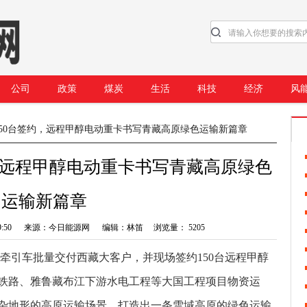
公司
政策
煤炭
生活
科技
经济
风
，150台签约，远程甲醇电动重卡书写青藏高原绿色运输新篇章
约，远程甲醇电动重卡书写青藏高原绿色
运输新篇章
 10:39:50 来源：今日能源网 编辑：林笛 浏览量： 5205
电动牵引车批量交付西藏大客户，并现场签约150台远程甲醇
之
铁路、雅鲁藏布江下游水电工程等大国工程项目物资运
杂地形的高原运输场景，打造出一条雪域高原的绿色运输