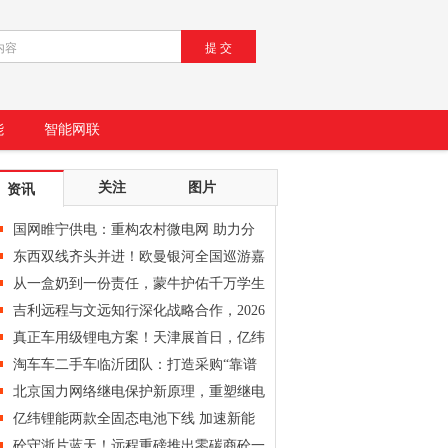
能
智能网联
关注
图片
资讯
国网睢宁供电：重构农村微电网 助力分
布式
东西双线齐头并进！欧曼银河全国巡游嘉
年华
从一盒奶到一份责任，蒙牛护佑千万学生
健康
吉利远程与文远知行深化战略合作，2026
年交
真正车用级锂电方案！天津展首日，亿纬
锂能
淘车车二手车临沂团队：打造采购“靠谱
师”
北京国力网络继电保护新原理，重塑继电
保护
亿纬锂能两款全固态电池下线 加速新能
源产
砼守浙片蓝天！远程重磅推出零碳商砼一