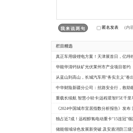
匿名发表
(内
栏目精选
真正车用级锂电方案！天津展首日，亿纬锂
华能华清钙钛矿光伏莱州市产业项目签约
从蓝山到高山，长城汽车用“务实主义”卷
中华财险新疆分公司：丝路安全行，救助
重载长续航 智慧小轻卡|远程星智F5E千
《2024中国城市宜居指数分析报告》发布
独占近7成！远程醇氢电动重卡“15连冠”
储能领域绿色发展新突破:及安盾消防三级