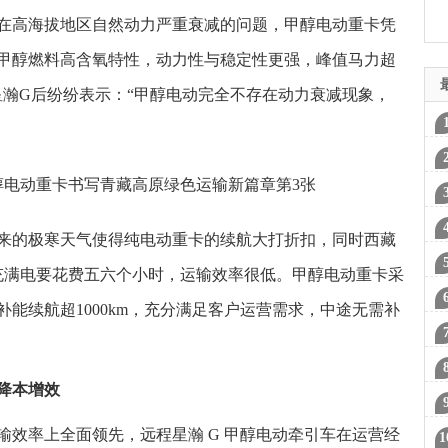
在高海拔地区自然动力严重衰减的问题，甲醇电动重卡凭
甲醇燃料高含氧特性，动力性与稳定性更强，峰值马力超
程星瀚G后纷纷表示：“甲醇电动完全不存在动力衰减现象，
折
悦
锂
来的极寒天气使得纯电动重卡的续航大打折扣，同时西藏
认
卡充满电要花费五六个小时，运输效率很低。甲醇电动重卡采
部
能续航超1000km，充分满足客户运营需求，中途无需补
AI
能
降本增效
伙
势
输效率上全面领先，远程星瀚 G 甲醇电动牵引车在运营经