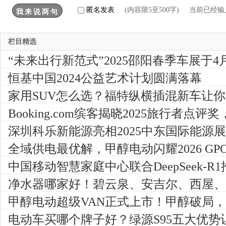
匿名发表
(内容限5至500字) 当前已经
栏目精选
“未来出行新范式”2025邵阳春季车展于4
恒基中国2024公益艺术计划圆满落幕
家用SUV怎么选？福特纵横插混新车让
Booking.com缤客揭晓2025旅行者点评
伴并公布年度全球好客目的地
深圳科乐新能源亮相2025中东国际能源
芯500W储能方案
全域供电最优解，甲醇电动闪耀2026 GP
中国移动智慧家庭中心联合DeepSeek-
索平台：重构家庭影音交互体验
净水器哪家好！碧云泉、安吉尔、西屋、
甲醇电动超级VAN正式上市！甲醇破局
源变革
电动车买哪个牌子好？绿源S95五大优势